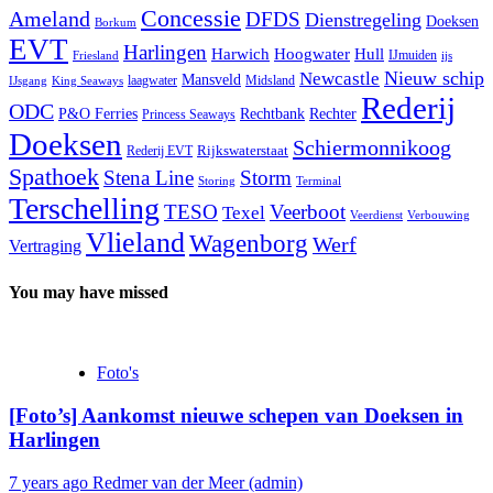
Concessie
Ameland
DFDS
Dienstregeling
Doeksen
Borkum
EVT
Harlingen
Harwich
Hoogwater
Hull
IJmuiden
Friesland
ijs
Nieuw schip
Newcastle
Mansveld
laagwater
Midsland
IJsgang
King Seaways
Rederij
ODC
P&O Ferries
Rechtbank
Rechter
Princess Seaways
Doeksen
Schiermonnikoog
Rederij EVT
Rijkswaterstaat
Spathoek
Stena Line
Storm
Terminal
Storing
Terschelling
TESO
Veerboot
Texel
Veerdienst
Verbouwing
Vlieland
Wagenborg
Werf
Vertraging
You may have missed
Foto's
[Foto’s] Aankomst nieuwe schepen van Doeksen in
Harlingen
7 years ago
Redmer van der Meer (admin)