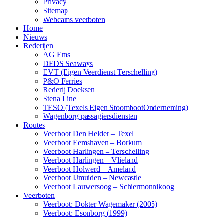
Privacy
Sitemap
Webcams veerboten
Home
Nieuws
Rederijen
AG Ems
DFDS Seaways
EVT (Eigen Veerdienst Terschelling)
P&O Ferries
Rederij Doeksen
Stena Line
TESO (Texels Eigen StoombootOnderneming)
Wagenborg passagiersdiensten
Routes
Veerboot Den Helder – Texel
Veerboot Eemshaven – Borkum
Veerboot Harlingen – Terschelling
Veerboot Harlingen – Vlieland
Veerboot Holwerd – Ameland
Veerboot IJmuiden – Newcastle
Veerboot Lauwersoog – Schiermonnikoog
Veerboten
Veerboot: Dokter Wagemaker (2005)
Veerboot: Esonborg (1999)