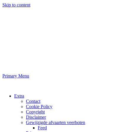
Skip to content
Veerbootinfo.nl
Alle informatie over veerboten in Nederland
Primary Menu
Veerbootinfo.nl
Extra
Contact
Cookie Policy
Copyright
Disclaimer
Gewijzigde afvaarten veerboten
Feed