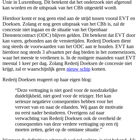
Unie in Luxemburg. Dit betekent dat het onderzoek niet afgerond
kan worden en de uitspraak van het CBb uitgesteld wordt.
Hierdoor komt er nog geen eind aan de strijd tussen vooral EVT en
Doeksen. Zolang er nog geen uitspraak van het CBb is, zal de
concessie niet ingaan en de situatie van het Openbaar
Dienstencontract (ODC) blijven gelden. Dit betekent dat EVT door
kan varen, gebonden aan de venstertijden. Rederij Doeksen dient
nog steeds de voorwaarden van het ODC aan te houden. EVT kan
hierdoor nog steeds 3 afvaarten per dag bieden in het zomerseizoen,
waar het meeste te verdienen is. In de rustigere maanden vaart EVT
meestal 1 keer per dag. Zolang Rederij Doeksen de concessie niet
krijgt, zal er waarschijnlijk geen
nieuw schip
komen.
Rederij Doeksen reageert op haar eigen blog:
“Deze vertraging is niet goed voor de noodzakelijke
duidelijkheid, niet goed voor de reiziger. Het kan
serieuze negatieve consequenties hebben voor het
vervoer van en naar de eilanden. Wij gaan de motivatie
nu eerst nader bestuderen. Overigens zal naar
verwachting van Rederij Doeksen ook de overheid de
consequenties van deze verdere vertraging op een rij
moeten zetten, gelet op de ontstane situatie.”