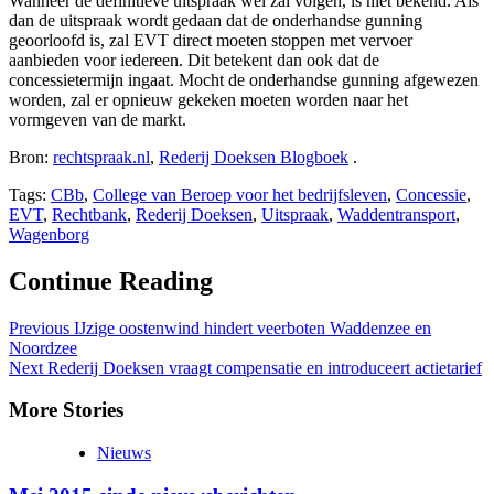
Wanneer de definitieve uitspraak wel zal volgen, is niet bekend. Als
dan de uitspraak wordt gedaan dat de onderhandse gunning
geoorloofd is, zal EVT direct moeten stoppen met vervoer
aanbieden voor iedereen. Dit betekent dan ook dat de
concessietermijn ingaat. Mocht de onderhandse gunning afgewezen
worden, zal er opnieuw gekeken moeten worden naar het
vormgeven van de markt.
Bron:
rechtspraak.nl
,
Rederij Doeksen Blogboek
.
Tags:
CBb
,
College van Beroep voor het bedrijfsleven
,
Concessie
,
EVT
,
Rechtbank
,
Rederij Doeksen
,
Uitspraak
,
Waddentransport
,
Wagenborg
Continue Reading
Previous
IJzige oostenwind hindert veerboten Waddenzee en
Noordzee
Next
Rederij Doeksen vraagt compensatie en introduceert actietarief
More Stories
Nieuws