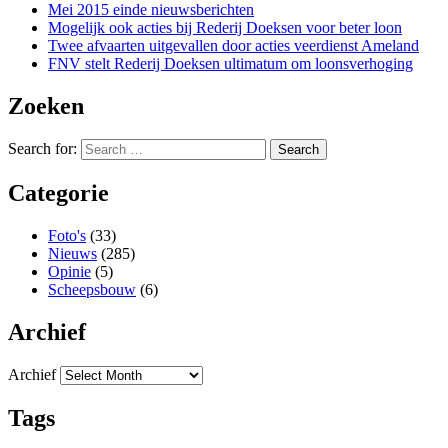
Mei 2015 einde nieuwsberichten
Mogelijk ook acties bij Rederij Doeksen voor beter loon
Twee afvaarten uitgevallen door acties veerdienst Ameland
FNV stelt Rederij Doeksen ultimatum om loonsverhoging
Zoeken
Search for:
Categorie
Foto's
(33)
Nieuws
(285)
Opinie
(5)
Scheepsbouw
(6)
Archief
Archief
Tags