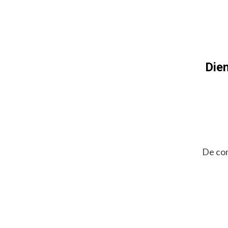
Dien
De com