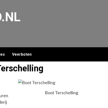
.NL
tes
Veerboten
erschelling
Boot Terschelling
 uren
erij