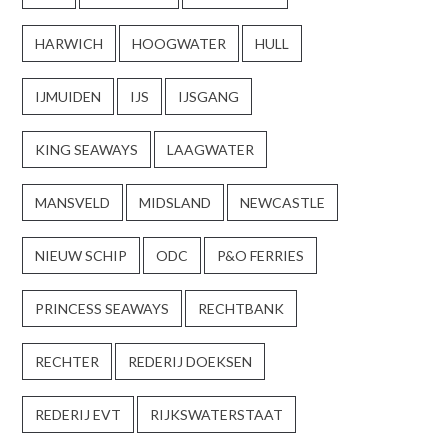
HARWICH
HOOGWATER
HULL
IJMUIDEN
IJS
IJSGANG
KING SEAWAYS
LAAGWATER
MANSVELD
MIDSLAND
NEWCASTLE
NIEUW SCHIP
ODC
P&O FERRIES
PRINCESS SEAWAYS
RECHTBANK
RECHTER
REDERIJ DOEKSEN
REDERIJ EVT
RIJKSWATERSTAAT